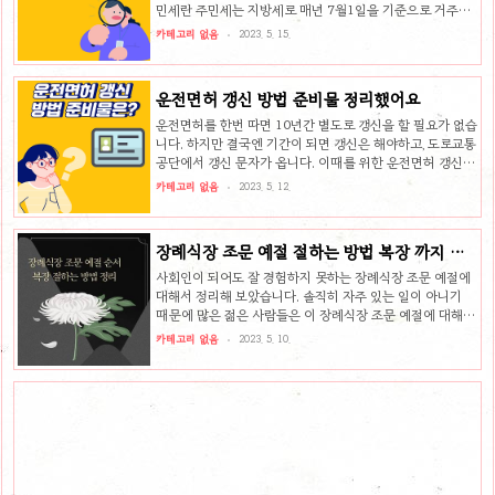
민세란 주민세는 지방세로 매년 7월1일을 기준으로 거주하
는 지역에 주소지를 둔 세대주 및 사업소를 가진 사업주들에
카테고리 없음
2023. 5. 15.
게 부과되는 세금입니다. 납부대상 과세기준 금액 주민세 세
대주 개인이 내게되는 금액은 1만원이 초과 되지 않는 범위
해서 정해지는 것으로 조례에 나와있습니다. 그래서 보통 1
운전면허 갱신 방법 준비물 정리했어요
만원 내에 부과 합니다. 취약자로 분류되는 기초생활수급자
및 한부모가정, 차상위계층은 보통 주민세 납부가 면제 됩니
운전면허를 한번 따면 10년간 별도로 갱신을 할 필요가 없습
다. 사업소 사업자분은 전년도 부가가치세 과세표준액 기준
니다. 하지만 결국엔 기간이 되면 갱신은 해야하고, 도로교통
으로 세금이 매겨 지는데, 과세표준액 4800만원 이상인 개
공단에서 갱신 문자가 옵니다. 이때를 위한 운전면허 갱신
인사업자나 법인사업자가 납부해야 합니다. 4800이하면 부
준비물 및 갱신 방법에 대해서 알아보겠습니다. 운전면허 갱
카테고리 없음
2023. 5. 12.
과 되지 않습니다. 그리고..
신 준비물 방법 운전면허는 1종 2종 모두 10년 주기 갱신이
고, 마지막 해의 1년 내에 갱신해야 합니다. 갱신을 안하면
과태료도 나옵니다. 과태료는 1종의 경우에 3만원, 2종은 2
장례식장 조문 예절 절하는 방법 복장 까지 확
만원입니다. 갱신은 운전면허시험장에서 합니다. 1종은 신
실하게 알고 가세요
체검사가 필요하기 때문에 무조건 방문을 해야하지만 2종은
사회인이 되어도 잘 경험하지 못하는 장례식장 조문 예절에
온라인로 갱신할수 있습니다. 하지만 2종도 결국에는 면허
대해서 정리해 보았습니다. 솔직히 자주 있는 일이 아니기
증 수령을 위해서 오프라인 방문을 해야 하기때문에 그냥 시
때문에 많은 젊은 사람들은 이 장례식장 조문 예절에 대해서
간을 내서 하루에 운전면허시험장에 가서 갱신하시는 것을
잘 모르고 궁금해 하므로 한번 읽어보시고 장례식장 방문하
카테고리 없음
2023. 5. 10.
추천합니다. 운전..
시는 것을 추천합니다. 장례식장 조문 순서 예절 가장 먼저
알아야 할 것은 조문 순서 입니다. 아래의 순서로 행동하시면
결례를 범할 일이 없으므로 잘 읽고 행동하시기 바랍니다. 먼
저 조의금을 내고 방명록을 작성합니다. 고인에게 절을 하는
것이 우선이므로, 상주 지인들에게는 목례만 해야합니다. 먼
저 크게 인사하고 악수하는 것등은 결례입니다. 영정앞에 분
향 및 헌화를 합니다. 혼자 갔을때도 둘다 해도 됩니다. 하지
만 보통 분향만 하는 경우가 많이 있습니다. 단체로 갔을때