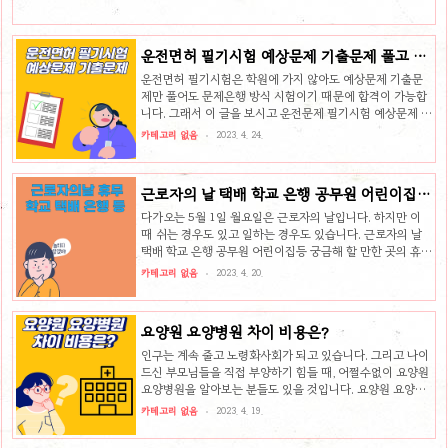
에는 1명만 ..
운전면허 필기시험 예상문제 기출문제 풀고 시
험보세요
운전면허 필기시험은 학원에 가지 않아도 예상문제 기출문
제만 풀어도 문제은행 방식 시험이기 때문에 합격이 가능합
니다. 그래서 이 글을 보시고 운전문제 필기시험 예상문제 기
출문제 다운받아 풀어보시고 시험쳐 보시기 바랍니다. 그리
카테고리 없음
2023. 4. 24.
고 어플도 있어서 앱에서 그냥 문제를 풀어볼수도 있습니다.
운전면허 필기시험 예상문제 기출문제 필기시험 자체가 문
제은행식으로 1000문제 중 무작위 40문제가 나오는 방식이
근로자의 날 택배 학교 은행 공무원 어린이집
고, 문제 유형 및 문제가 거의 비슷해서 몇 회차를 풀어보면
은?
쉽게 합격할수 있습니다. 위의 다운받기를 누르면 학과시험
다가오는 5월 1일 월요일은 근로자의 날입니다. 하지만 이
문제를 다운받아 볼수 있습니다. 도로교통공단 링크로 문제
때 쉬는 경우도 있고 일하는 경우도 있습니다. 근로자의 날
도 정확하고 바로바로 업데잍 됩니다. 그리고 필기시험 앱은
택배 학교 은행 공무원 어린이집등 궁금해 할 만한 곳의 휴무
아래 링크에서 받을수 있습니다. 제가 써본 여러개의 운전면
여부에 대해서 알아보았습니다. 근로자의 날 휴무 근로자의
카테고리 없음
2023. 4. 20.
허 필기시험 앱중에는 가장 괜..
날은 근로기준법에 의한 유급휴일입니다. 휴일은 기본적으
로 아래 4개로 나눌수 있습니다. 법정 공휴일 : 관공서의 공
휴일 규정에 의해 보장하는 휴일(달력에 빨간날) 법정 휴일 :
요양원 요양병원 차이 비용은?
근로기준법에 의해 보장하는 휴일(근로자의 날, 토요일) 대
체공휴일 : 공휴일과 휴일이 겹쳤을때 비공휴일을 대체로 지
인구는 계속 줄고 노령화사회가 되고 있습니다. 그리고 나이
정해주는 휴일 임시공휴일 : 정부가 임시로 정하는 휴일 법정
드신 부모님들을 직접 부양하기 힘들 때, 어쩔수없이 요양원
공휴일은 누구나 다 쉬는 날로 생각하면 되시고, 법정휴일은
요양병원을 알아보는 분들도 있을 것입니다. 요양원 요양병
근로기준법에 의해 주어지는 휴무일입니다. 그러므로 근로
원 차이 비용을 보시고 모실 곳을 생각해보셔도 좋을 것 같습
카테고리 없음
2023. 4. 19.
기준법에 해당하는..
니다. 요양원 요양병원 차이 요양원과 요양병원의 차이는 혼
자서 거동이 가능한지 아픈곳은 없는지에 유무에 따라 달라