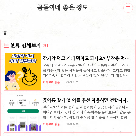
곰돌이네 좋은 정보
홈
분류 전체보기
31
감기약 먹고 커피 먹어도 되나요? 부작용 먹지
말라는 이유
요즘에 코로나가 조금 약해지고 날이 따뜻해지면서 마스크
를 착용하지 않는 사람들이 늘어나고 있습니다. 그리고 환절
기이다보니 감기에 걸리는 분들이 많이 있습니다. 직장인들
은 커피가 기본인데 감기약 먹고 커피 먹어도 될까요? 제가
카테고리 없음
2023. 6. 2.
궁금해서 찾아보고 정리해 보았습니다. 감기약 먹고 커피 괜
찮을까? 결론부터 말하면, 왠만한 상황이면 감기약 먹고 커
피는 삼가하시는 것이 좋습니다. 감기약 먹고 커피가 안 좋은
꽃이름 찾기 앱 어플 추천 이용하면 편합니다.
이유는 카페인 입니다. 감기약은 일반적으로 졸리게 하는 성
분이 있기 때문에 카페인 성분을 포함하고 있는 경우가 대부
길가다보면 이쁜 꽃이 있고 꽃이름이 궁금할때가 있습니다.
분입니다. 그리고 에페드린이란 성분도 많이 들어 있는데, 이
아니면 아이와 같이 길 가다가 꽃이름을 물어보는데 답을 못
성분은 심장박동을 빠르게 하고 혈압을 상승을 시키는 효과
할수가 있습니다. 이럴떄 꽃이름 앱 어플을 사용하면 깔끔히
를 가지고 있습니다. 그러므로 약의 카페인 성분+커피(카페
문제가 해결됩니다. 여러 앱들이 많지만 그중에 가장 뛰어난
카테고리 없음
2023. 5. 26.
인)+에페드린 성분으로 ..
어플을 소개해 드리겠습니다. 꽃이름 찾기 앱 어플 추천 가장
많이 사용되는 꽃이름 찾기 앱이 모야모 와 PictursThis 앱