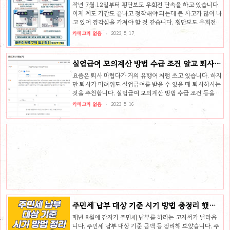
시다. 어떻게 돌아야 할까요 과태료 벌점 정리
문제가 자주 발생하면서, 마일리지 적립 방식으로 바뀐게 아
작년 7월 12일부터 횡단보도 우회전 단속을 하고 있습니다.
닌가 의심됩니다. 하지만 바뀐 이유는 공표하지 않아 찾을수
이제 계도 기간도 끝나고 정착해야 되는데 큰 사고가 많이 나
없었습니다. 불법주차 기준 아무대나 차를 주차했다고 불법
고 있어 경각심을 가져야 할 것 같습니다. 횡단보도 우회전
주차가 아닙니다. 그래서 신고할때도 불법주차 기준이 필요
일시정지 단속에 대해서 알아보고 위반시 과태료 벌점 도 같
카테고리 없음
2023. 5. 17.
합니다. 흰색 실선은 주정차가 일..
이 정리해 보겠습니다. 횡단보도 우회전 단속 일시정지는 어
떻게 할까 아래의 사진을 보고 상황에 맞게 운전하셔야 할 것
입니다. 가장 중요한 것은 무조건 일시정지를 해야 하는 것입
실업급여 모의계산 방법 수급 조건 알고 퇴사하
니다. 여기서 일시정지는 모든 바퀴가 일시적으로 완전히 정
세요
지 하는 것을 말합니다. 그냥 서행이 아닌 완전 정지입니다.
요즘은 퇴사 마렵다가 거의 유행어 처럼 쓰고 있습니다. 하지
아래 1번 그림과 같이 차량 직진 신호는 적색이면서, 오른쪽
만 퇴사가 마려워도 실업급여를 받을 수 있을 때 퇴사하시는
횡단보도를 돌때 일단은 일시정지 합니다. 여기서 보행자가
것을 추천합니다. 실업급여 모의계산 방법 수급 조건 등을 알
없다면 서행하여 우회전 하면 됩니다. 2번 그림의 상황은 차
고 퇴사하세요. 실업급여 모의계산 방법 고용노동부 사이트
카테고리 없음
2023. 5. 16.
량 직..
에서 실업급여 모의계산을 할수 있습니다. 아래 사진을 누르
면 바로 사이트로 접속합니다. . 위의 사진을 누르면 바로 위
의 사진과 동일한 창이 뜨게 됩니다. 위의 창에 자신의 상황
을 *별표 친 곳을 다 입력하면 바로 계산해서 알아볼수 있습
니다. 그리고 실업급여는 퇴사한다고 해서 다주는 것이 아닙
니다. 아래의 실업급여 구직급여 수급조건에 대해서 같이 알
아두셔야 합니다. 실업급여 구직급여 수급조건 우리가 흔히
말하는 실업급여는 구직급여로 구직급여를 받으려면 비자발
적인 퇴사와 다시 ..
주민세 납부 대상 기준 시기 방법 총정리 했어
요
매년 8월에 갑자기 주민세 납부를 하라는 고지서가 날라옵
니다. 주민세 납부 대상 기준 금액 등 정리해 보았습니다. 주