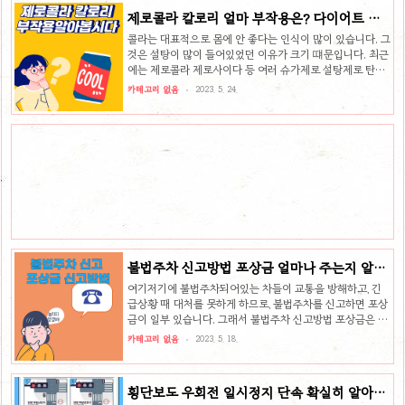
입니다. 그런데 최근 모야모가 받자마자 무료체험이후 유료
제로콜라 칼로리 얼마 부작용은? 다이어트 콜
화를 하는등 말이 많기 때문에 픽쳐디스앱을 사용하는 것을
라 탄산음료에 대해 알아봅시다
추천합니다. 아래의 사진을 누르면 바로 안드로이드는 바로
콜라는 대표적으로 몸에 안 좋다는 인식이 많이 있습니다. 그
다운 받을수 있게 링크 연결해놓았습니다. 앱 사용법 앱을 다
것은 설탕이 많이 들어있었던 이유가 크기 떄문입니다. 최근
운 받으신 뒤, 찍어놓은 사진이나, 바로 사진을 찍어서 업로
에는 제로콜라 제로사이다 등 여러 슈가제로 설탕제로 탄산
드하면 바로 앱에서 사진을 판단해서 꽃 이름을 알려줍니다.
이 많이 나와서 인기가 많은데 이것들에 대해서 알아보겠습
카테고리 없음
2023. 5. 24.
일단 ..
니다. 제로콜라 칼로리는 얼마인지 부작용은 무엇이 있는지
에 대해서 정리했습니다. 제로콜라 칼로리 먼저 제로 콜라는
설탕이 0 이기 때문에 칼로리가 없다고 생각할 수 있습니다.
하지만 제로콜라에도 단맛을 위한 인공감미료(대부분 아스
파탐) 이 0.02g 정도가 함유 되어있습니다. 아 아스파탐이
같은 양의 설탕 대비해서 200배의 단맛을 가지고 있어서 단
맛 베이스로 많이 쓰입니다. 이 아스파탐은 1g 당 4kcal의
열량을 가지고 있습니다. 그리고 다른 것들을 포함하여 제로
콜라 100 ..
불법주차 신고방법 포상금 얼마나 주는지 알아
봅시다 불법차 과태료는?
여기저기에 불법주차되어있는 차들이 교통을 방해하고, 긴
급상황 때 대처를 못하게 하므로, 불법주차를 신고하면 포상
금이 일부 있습니다. 그래서 불법주차 신고방법 포상금은 얼
마나 되는지에 대해 알아보았습니다. 불법주차 신고 포상금
카테고리 없음
2023. 5. 18.
기존에는 지역 상품권이나 현금등으로 포상을 했으나, 현재
는 마일리지가 적립되며, 세금 포인트 및 공연관랑권 입장권
등으로 교환할수 있고, 우수 적립자에게는 모바일 상품권도
횡단보도 우회전 일시정지 단속 확실히 알아봅
받을수 있다고 합니다. 현금으로 지급하면서 일부 행정상에